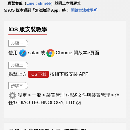
聯繫客服（
Line：sline66
）並附上本頁網址
iOS 版本遇到「無法驗證 App」時：
開啟方法教學
iOS 版安裝教學
步驟一
使用
safari 或
Chrome 開啟本>頁面
步驟二
點擊上方
按鈕下載安裝 APP
iOS 下載
步驟三
設定 > 一般 > 裝置管理 / 描述文件與裝置管理 > 信
任'GI JIAO TECHNOLOGY,.LTD'